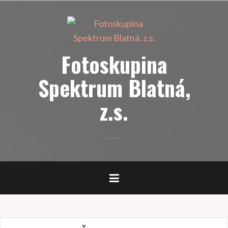
Přejít
k
obsahu
webu
Fotoskupina
Spektrum Blatná,
z.s.