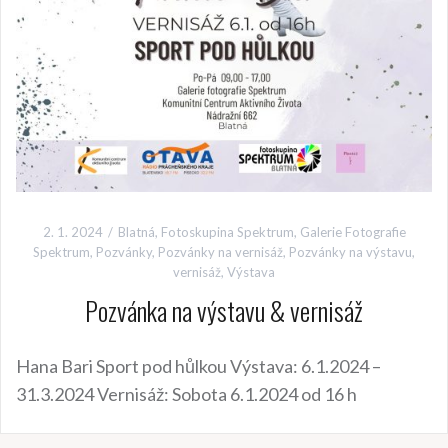
2. 1. 2024
Blatná
,
Fotoskupina Spektrum
,
Galerie Fotografie
Spektrum
,
Pozvánky
,
Pozvánky na vernisáž
,
Pozvánky na výstavu
,
vernisáž
,
Výstava
Pozvánka na výstavu & vernisáž
Hana Bari Sport pod hůlkou Výstava: 6.1.2024 –
31.3.2024 Vernisáž: Sobota 6.1.2024 od 16 h