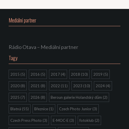
Mediální partner
Rádio Otava – Mediální partner
Tagy
2015
(5)
2016
(5)
2017
(4)
2018
(10)
2019
(5)
2020
(8)
2021
(8)
2022
(11)
2023
(10)
2024
(4)
2025
(7)
2026
(8)
Beroun galerie Holandský dům
(2)
Blatná
(55)
Březnice
(1)
Czech Photo Junior
(3)
Czech Press Photo
(3)
E-MOC-E
(3)
fotoklub
(2)