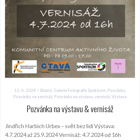
12. 6. 2024
Blatná
,
Galerie Fotografie Spektrum
,
Pozvánky
,
Pozvánky na vernisáž
,
Pozvánky na výstavu
,
vernisáž
,
Výstava
Pozvánka na výstavu & vernisáž
Jindřich Harbich Urbex – svět bez lidí Výstava:
4.7.2024 až 25.9.2024 Vernisáž: 4.7.2024 od 16h