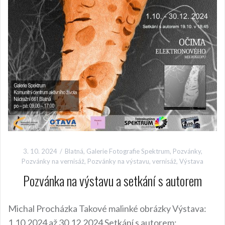
3. 10. 2024
Blatná
,
Galerie Fotografie Spektrum
,
Pozvánky
,
Pozvánky na vernisáž
,
Pozvánky na výstavu
,
vernisáž
,
Výstava
Pozvánka na výstavu a setkání s autorem
Michal Procházka Takové malinké obrázky Výstava:
1.10.2024 až 30.12.2024 Setkání s autorem: