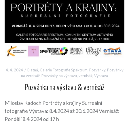
4. 4. 2024
Blatná
,
Galerie Fotografie Spektrum
,
Pozvánky
,
Pozvánky
na vernisáž
,
Pozvánky na výstavu
,
vernisáž
,
Výstava
Pozvánka na výstavu & vernisáž
Miloslav Kadoch Portréty a krajiny Surreální
fotografie Výstava: 8.4.2024 až 30.6.2024 Vernisáž:
Pondělí 8.4.2024 od 17 h